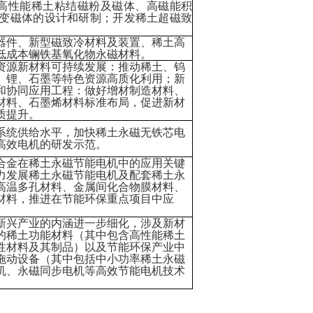
高性能稀土粘结磁粉及磁体、高磁能积
变磁体的设计和研制；开发稀土超磁致
器件、新型磁致冷材料及装置、稀土高
低成本镧铁基氧化物永磁材料。
资源新材料可持续发展：推动稀土、钨
、锂、石墨等特色资源高质化利用；新
和协同应用工程：做好增材制造材料、
材料、石墨烯材料标准布局，促进新材
质提升。
系统供给水平，加快稀土永磁无铁芯电
高效电机的研发示范。
合金在稀土永磁节能电机中的应用关键
力发展稀土永磁节能电机及配套稀土永
高温多孔材料、金属间化合物膜材料、
材料，推进在节能环保重点项目中应
新兴产业的内涵进一步细化，涉及新材
的稀土功能材料（其中包含高性能稀土
性材料及其制品）以及节能环保产业中
拖动设备（其中包括中小功率稀土永磁
机、永磁同步电机等高效节能电机技术
。