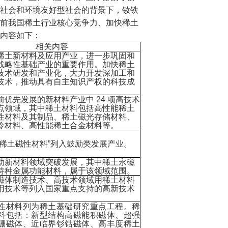
社会和环境友好型社会的背景下，钕铁
前我国稀土行业核心竞争力、加快稀土
及内容如下：
相关内容
稀土新材料及应用产业，进一步巩固和
战略性基础产业的重要作用。加快稀土
技术研发和产业化，大力开发深加工和
技术，推动具有自主知识产权的科技成
。
前优先发展的新材料产业中
24
项高技术
点领域，其中稀土材料包括高性能稀土
性材料及其制品、稀土磁光存储材料、
冷材料、高性能稀土合金材料等。
稀土磁性材料
”
列入鼓励类发展产业。
动新材料领域突破发展，其中稀土永磁
特种金属功能材料，属于该领域范围。
磁体制造技术、高技术领域用稀土材料
用技术等列入国家重点支持的高新技术
性材料列为稀土基础研究重点工程。稀
料包括：新型结构高磁能积磁体、超强
硼磁体、近临界钐钴磁体、高丰度稀土