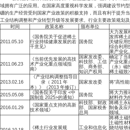
域拥有广泛的应用。在国家高度重视科学发展，强调建设节约型
硼的生产经营受到国家产业政策的积极支持，而且有利于提升当
工业结构调整和产业转型升级等发展要求。行业主要政策规划
时间
政策名称
颁布单位
大力发展
《国务院关于促进稀土
发挥稀土
2011.05.10
行业持续健康发展的若
国务院
关键应用
干意见》
综合利用
果产业化
国家发改委、
确定了当
《当前优先发展的高技
科技部、工信
产业化重
2011.06.23
术产业化重点领域指
部、商务部、
（永）磁
南》
知识产权局
稀土磁致
《产业结构调整指导目
2013.02.16
录（
2011
年
国家发改委
将
“
高性能
本）》（
2013
年修订）
《国务院关于印发
<
中
将大力推
2015.05.08
国务院
国制造
2025>
的通知》
材料作为
科技部、财政
将稀土永
《国家重点支持的高新
2016.01.29
部、国家税务
制备及应
技术领域》
总局
领域。
将稀土磁
土磁性材
《稀土行业发展规
工业和信息化
烧结钕铁
2016.10.18