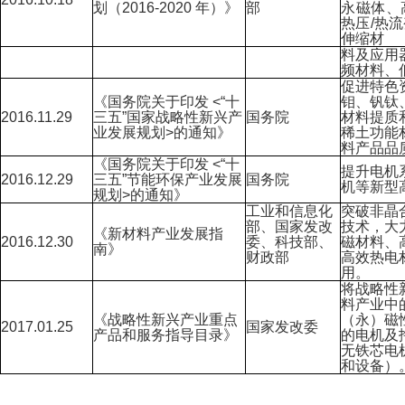
划（
2016-2020
年）》
部
永磁体、
热压
/
热流
伸缩材
料及应用
频材料、
促进特色
《国务院关于印发
<“
十
钼、钒钛
2016.11.29
三五
”
国家战略性新兴产
国务院
材料提质
业发展规划
>
的通知》
稀土功能
料产品品
《国务院关于印发
<“
十
提升电机
2016.12.29
三五
”
节能环保产业发展
国务院
机等新型
规划
>
的通知》
工业和信息化
突破非晶
部、国家发改
技术，大
《新材料产业发展指
2016.12.30
委、科技部、
磁材料、
南》
财政部
高效热电
用。
将战略性
料产业中
《战略性新兴产业重点
（永）磁
2017.01.25
国家发改委
产品和服务指导目录》
的电机及
无铁芯电
和设备）